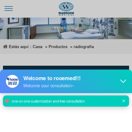
Estás aquí：
Casa
»
Productos
»
radiografía
categoria de producto
Esta categoría está vacía.
Maquina de brazo en C
sin productos !