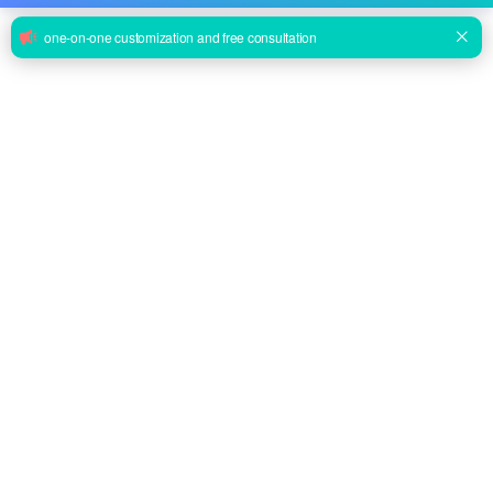
La cama plegable médica del Recliner del equipo de hospital
BAM002 para el paciente acompaña
Preguntar
BBC008B directo de fábrica de hospital o cuidado en el hogar
enfermería portátil cambiante mesa infantil
Preguntar