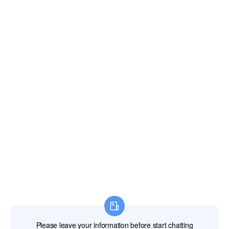
*Mensaje
*
Código de verificación
Esforzarse por mejorar las condiciones médicas, reducir los costos
de atención médica
© 2018 Jiangsu Rooe Medical Technology Co., Ltd. Todos los